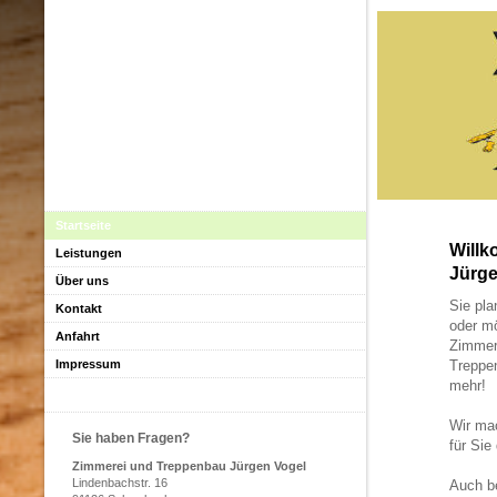
Startseite
Willk
Leistungen
Jürge
Über uns
Sie pla
Kontakt
oder m
Anfahrt
Zimmer
Impressum
Treppen
mehr!
Wir mac
Sie haben Fragen?
für Sie
Zimmerei und Treppenbau Jürgen Vogel
Lindenbachstr. 16
Auch be